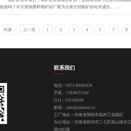
知道吗？今天海旭磨料铬矿砂厂家为大家介绍铬矿砂化学成分。...
81条
上一页
1
2
3
4
5
7
8
联系我们
电话：0371-60305639
手机：15838373120
Q Q：155142819
邮箱：
sales@zzhaixu.cn
工厂地址：河南省荥阳市高村工业园区
办公地址：河南省郑州市二七区嵩山路长
场1903室