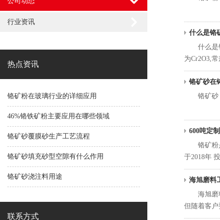
公司动态
行业资讯
什么是铬
什么是铬矿
为Cr2O3,常
热点资讯
铬矿砂在
铬矿粉在玻璃行业的详细应用
铬矿砂，又
46%铬铁矿粉主要应用在哪些领域
600吨定
铬矿砂覆膜砂生产工艺流程
铬矿粉是一
铬矿砂填充砂型空隙有什么作用
于2018年 投
铬矿砂浇注料用途
海旭磨料
海旭磨料工
但随着客户要求
联系方式