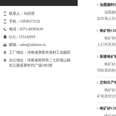
油墨颜料
油墨颜料生
联系人：马经理
如市场上目前
手机：15838373120
电话：0371-60305639
铬矿粉CH
Q Q：155142819
铬矿粉CH
人们对其原始
邮箱：
sales@zzhaixu.cn
工厂地址：河南省荥阳市高村工业园区
新建铬矿
办公地址：河南省郑州市二七区嵩山路
铬矿砂是铸
长江路亚星时代广场1903室
同粒度的粉
定制生产铬矿
铬矿砂是铸
矿粉是经过
铬矿砂CH
铬矿砂CHR