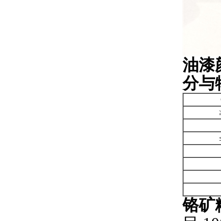
油漆颜
分与
铬矿