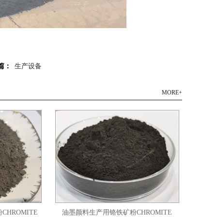
篇：
生产设备
MORE+
HROMITE
油墨颜料生产用铬铁矿粉CHROMITE
45微