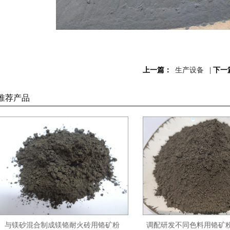
上一篇：
生产设备
|
下一
推荐产品
与镁砂混合制成镁铬耐火砖用铬矿粉
调配研发不同色料用铬矿粉C