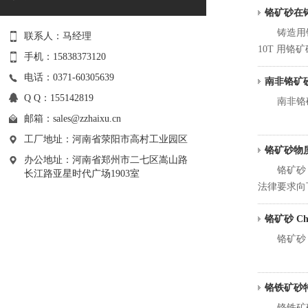
铬矿砂在
铸造用铬矿砂
联系人：马经理
10T 用铬矿砂
手机：15838373120
电话：0371-60305639
南非铬矿
Q Q：155142819
南非铬矿砂
邮箱：
sales@zzhaixu.cn
工厂地址：河南省荥阳市高村工业园区
铬矿砂物
办公地址：河南省郑州市二七区嵩山路
铬矿砂 物质
长江路亚星时代广场1903室
法律要求向
铬矿砂 Ch
铬矿砂 Ch
铬铁矿砂
铬铁矿砂是