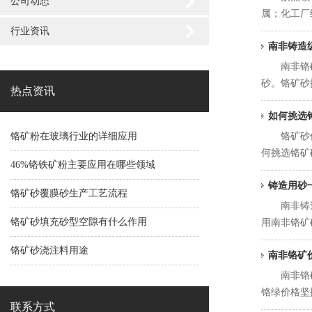
公司动态
属；化工厂
行业资讯
南非铸造
南非铬矿砂
砂。铬矿砂按化
热点资讯
如何挑选
铬矿粉在玻璃行业的详细应用
铬矿砂作为
何挑选铬矿
46%铬铁矿粉主要应用在哪些领域
铸造用砂
铬矿砂覆膜砂生产工艺流程
南非铸造级
铬矿砂填充砂型空隙有什么作用
用南非铬矿砂
铬矿砂浇注料用途
南非铬矿
南非铬矿价
铬绿价格坚
联系方式