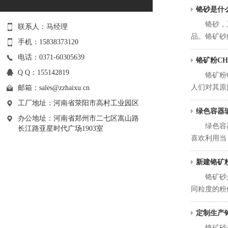
铬砂是什
铬砂，又称
联系人：马经理
品。铬矿砂的
手机：15838373120
电话：0371-60305639
铬矿粉CH
Q Q：155142819
铬矿粉CH
人们对其原始
邮箱：
sales@zzhaixu.cn
工厂地址：河南省荥阳市高村工业园区
绿色容器玻
办公地址：河南省郑州市二七区嵩山路
绿色容器玻璃
长江路亚星时代广场1903室
喜欢利用当 .
新建铬矿
铬矿砂是铸
同粒度的粉
定制生产铬矿
铬矿砂是铸