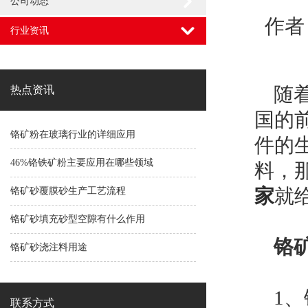
公司动态
作者
行业资讯
随着
热点资讯
国的
铬矿粉在玻璃行业的详细应用
件的
46%铬铁矿粉主要应用在哪些领域
料，
家
就
铬矿砂覆膜砂生产工艺流程
铬矿砂填充砂型空隙有什么作用
铬
铬矿砂浇注料用途
1、
联系方式