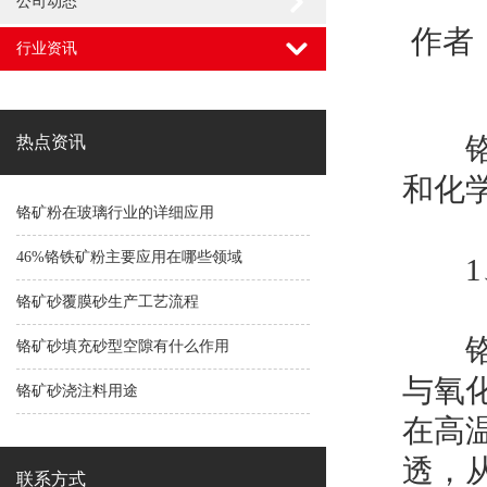
公司动态
作者：
行业资讯
铬矿
热点资讯
和化
铬矿粉在玻璃行业的详细应用
46%铬铁矿粉主要应用在哪些领域
1、
铬矿砂覆膜砂生产工艺流程
铬矿
铬矿砂填充砂型空隙有什么作用
与氧
铬矿砂浇注料用途
在高
透，
联系方式