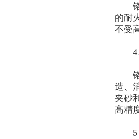
铬矿
的耐
不受
4、
铬矿
造、
夹砂
高精
5、