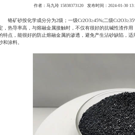
作者：马九玲 15838373120
发布时间：2024-01-30 13:3
铬矿砂按化学成分分为2级；一级Cr2O3≥45%;二级Cr2O3≥3
定，热导率高，与熔融金属接触时，不仅有很好的抗碱性渣作用
的特点，能很好的防止熔融金属的渗透，避免产生沾砂缺陷，适
砂和涂料。