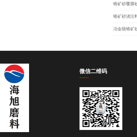
铬矿砂覆膜
铬矿砂浇注
冶金级铬矿
微信二维码