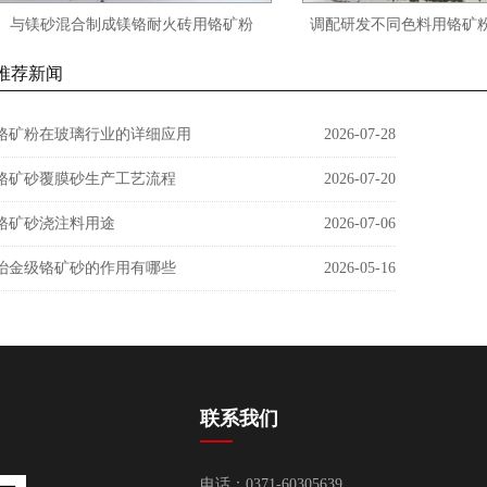
与镁砂混合制成镁铬耐火砖用铬矿粉
调配研发不同色料用铬矿粉C
chromite flour
FLOUR
推荐新闻
铬矿粉在玻璃行业的详细应用
2026-07-28
铬矿砂覆膜砂生产工艺流程
2026-07-20
铬矿砂浇注料用途
2026-07-06
冶金级铬矿砂的作用有哪些
2026-05-16
联系我们
电话：0371-60305639