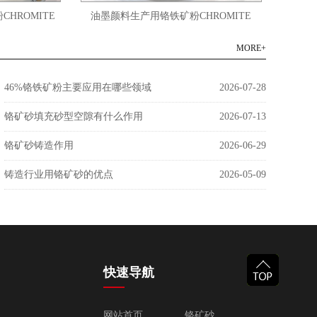
HROMITE
油墨颜料生产用铬铁矿粉CHROMITE
45微
POWDER 200-2500目
MORE+
46%铬铁矿粉主要应用在哪些领域
2026-07-28
铬矿砂填充砂型空隙有什么作用
2026-07-13
铬矿砂铸造作用
2026-06-29
铸造行业用铬矿砂的优点
2026-05-09
快速导航
网站首页
铬矿砂