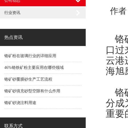
公司动态
作者
行业资讯
铬矿
热点资讯
口过
铬矿粉在玻璃行业的详细应用
云港
46%铬铁矿粉主要应用在哪些领域
海旭
铬矿砂覆膜砂生产工艺流程
铬矿
铬矿砂填充砂型空隙有什么作用
分成
铬矿砂浇注料用途
重要
联系方式