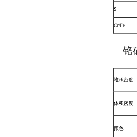
S
Cr/Fe
铬矿
堆积密度
体积密度
颜色