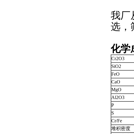
我厂
选，
化学
Cr2O3
SiO2
FeO
CaO
MgO
Al2O3
P
S
Cr/Fe
堆积密度