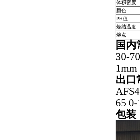
体积密度
颜色
PH值
烧结温度
熔点
国内
30-7
1mm
出口
AFS4
65 0
包装