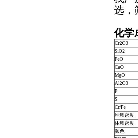
选，
化学
Cr2O3
SiO2
FeO
CaO
MgO
Al2O3
P
S
Cr/Fe
堆积密度
体积密度
颜色