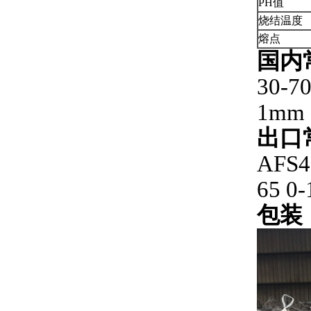
PH值
烧结温度
熔点
国内
30-7
1mm
出口
AFS4
65 0
包装