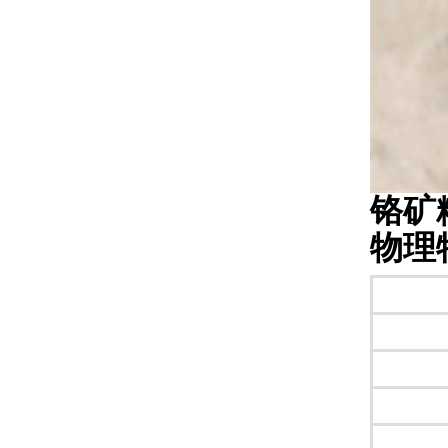
铬矿粉5
物理