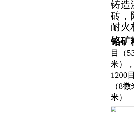
铸造
砖，
耐火
铬矿
目（5
米），
120
（8微
米）