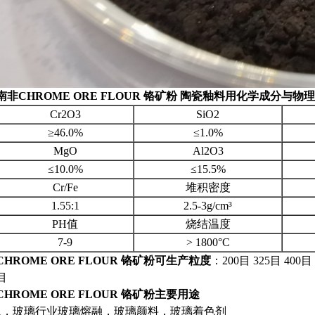
南非CHROME ORE FLOUR 铬矿粉 陶瓷釉料用
化学成分与物理
Cr2O3
SiO2
≥46.0%
≤1.0%
MgO
Al2O3
≤10.0%
≤15.5%
Cr/Fe
堆积密度
1.55:1
2.5-3g/cm³
PH值
烧结温度
7-9
> 1800°C
CHROME ORE FLOUR 铬矿粉
可生产粒度
：200目 325目 400目 
目
CHROME ORE FLOUR 铬矿粉
主要用途
1，玻璃行业玻璃熔融，玻璃颜料，玻璃着色剂