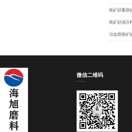
铬矿砂覆膜
铬矿砂浇注
冶金级铬矿
微信二维码